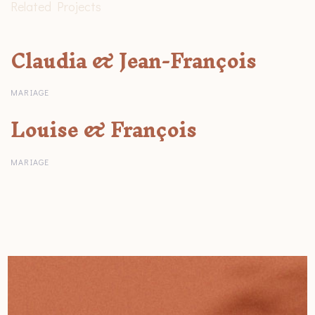
Related Projects
Claudia & Jean-François
Claudia & Jean-François
MARIAGE
Louise & François
Louise & François
MARIAGE