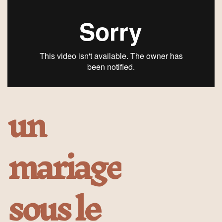
un
mariage
sous le