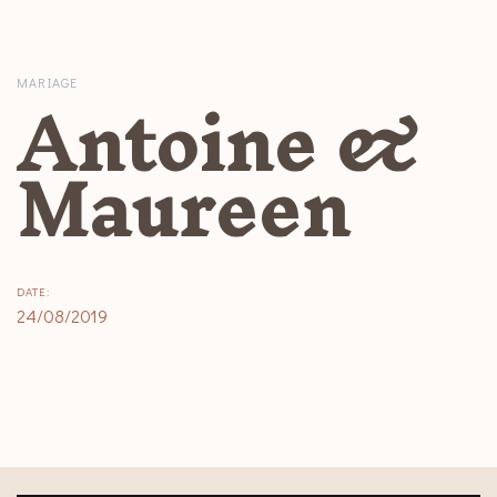
Skip
Skip
links
to
primary
Antoine &
MARIAGE
navigation
Skip
Maureen
to
content
DATE:
24/08/2019